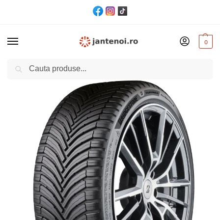
0
Cautare
Acasă
Anvelope
ANVELOPA ALL SEASON BRIDGESTONE TURANZA ALL SEASON 6 225/55 R19 99V
/
/