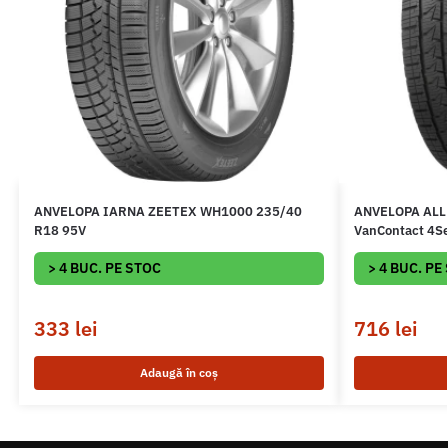
ANVELOPA IARNA ZEETEX WH1000 235/40
ANVELOPA ALL
R18 95V
VanContact 4S
> 4 BUC. PE STOC
> 4 BUC. PE
333
lei
716
lei
Adaugă în coș