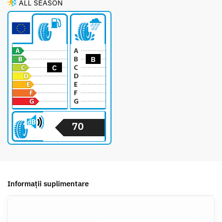
ALL SEASON
B
C
70
Informații suplimentare