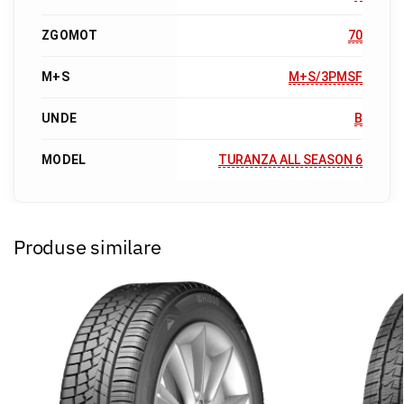
ZGOMOT
70
M+S
M+S/3PMSF
UNDE
B
MODEL
TURANZA ALL SEASON 6
Produse similare