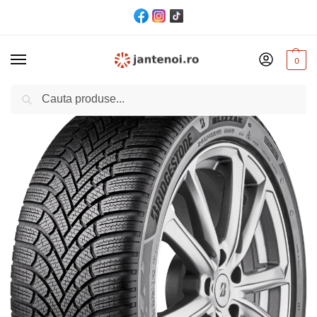
0
Cautare
Acasă
Anvelope
ANVELOPA IARNA BRIDGESTONE BLIZZAK 6 ENLITEN 195/60 R18 96V
/
/