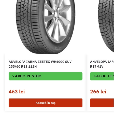
ANVELOPA IARNA ZEETEX WH1000 SUV
ANVELOPA IAR
255/60 R18 112H
R17 91V
> 4 BUC. PE STOC
> 4 BUC. PE
463
lei
266
lei
Adaugă în coș