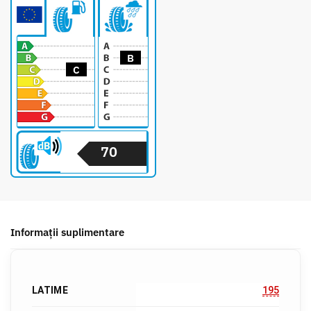
B
C
70
Informații suplimentare
LATIME
195