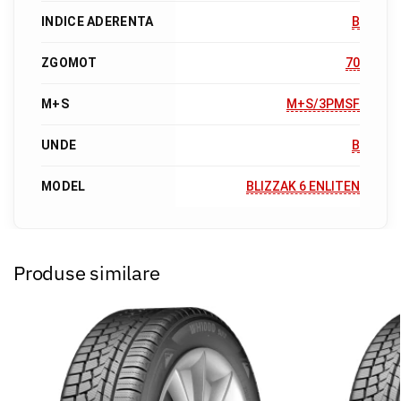
INDICE ADERENTA
B
ZGOMOT
70
M+S
M+S/3PMSF
UNDE
B
MODEL
BLIZZAK 6 ENLITEN
Produse similare