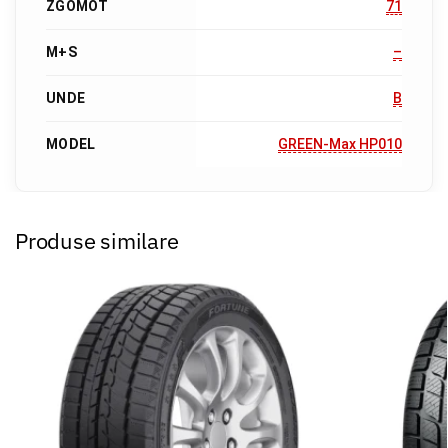
ZGOMOT
71
M+S
–
UNDE
B
MODEL
GREEN-Max HP010
Produse similare