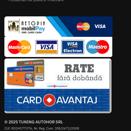
© 2025 TUNING AUTOHOR SRL
CUI: RO24577376, Nr. Reg. Com: J08/2672/2008