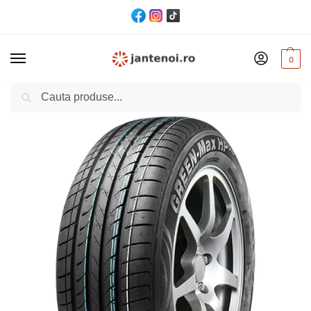
0
Cautare
Acasă
Anvelope
ANVELOPA VARA LINGLONG GREEN-MAX HP010 205/60 R16 92V
/
/