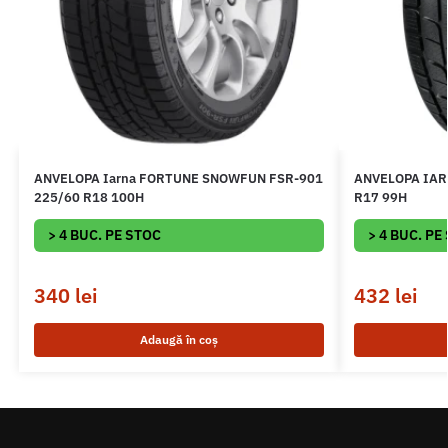
ANVELOPA Iarna FORTUNE SNOWFUN FSR-901
ANVELOPA IAR
225/60 R18 100H
R17 99H
> 4 BUC. PE STOC
> 4 BUC. PE
340
lei
432
lei
Adaugă în coș