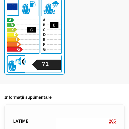
B
C
71
Informații suplimentare
LATIME
205