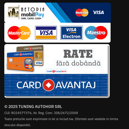
© 2025 TUNING AUTOHOR SRL
CUI: RO24577376, Nr. Reg. Com: J08/2672/2008
Toate preturile sunt exprimate in lei si includ tva. Ofertele sunt valabile in limita
stocului disponibil.