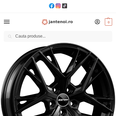
0
Cautare
Acasă
Jante
JANTA GMP LUNICA CB66.6 8.5/20 5×112 ET45 Black
/
/