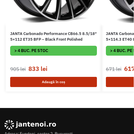
JANTA Carbonado Performance CB66.5 8.5/18″
JANTA Carbona
5×112 ET35 BFP – Black Front Polished
5×114.3 ET40 B
> 4 BUC. PE STOC
> 4 BUC. PE
833
lei
61
905
lei
671
lei
Adaugă în coș
Adresa: Fundeni, sector 2, Bucuresti