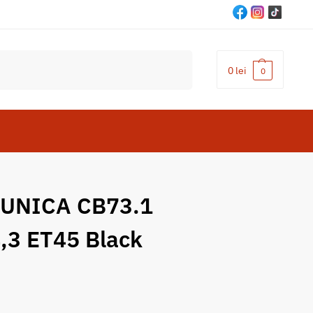
Cautare
0
lei
0
UNICA CB73.1
,3 ET45 Black