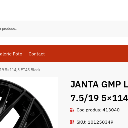
alerie Foto
Contact
9 5×114,3 ET45 Black
JANTA GMP L
7.5/19 5×114
Cod produs: 413040
SKU: 101250349