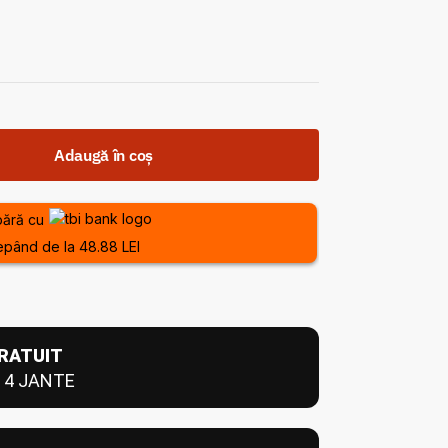
Adaugă în coș
ără cu
epând de la 48.88 LEI
RATUIT
 4 JANTE