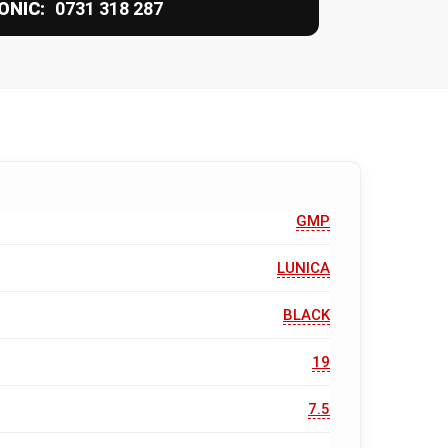
ONIC:
0731 318 287
GMP
LUNICA
BLACK
19
7.5