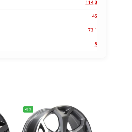
114,3
45
73.1
5
-8%