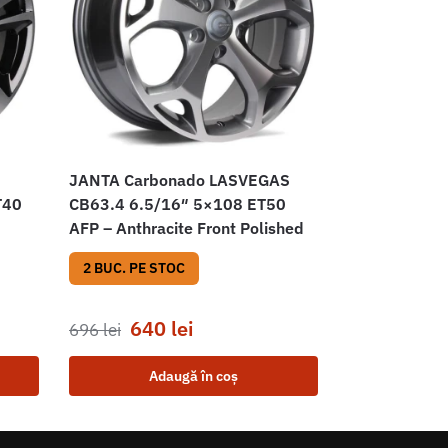
JANTA Carbonado LASVEGAS
T40
CB63.4 6.5/16″ 5×108 ET50
AFP – Anthracite Front Polished
2 BUC. PE STOC
640
lei
696
lei
Adaugă în coș