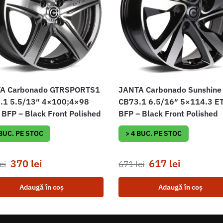
A Carbonado GTRSPORTS1
JANTA Carbonado Sunshine
.1 5.5/13″ 4×100;4×98
CB73.1 6.5/16″ 5×114.3 E
BFP – Black Front Polished
BFP – Black Front Polished
 BUC. PE STOC
> 4 BUC. PE STOC
370
lei
617
lei
ei
671
lei
Adaugă în coș
Adaugă în coș