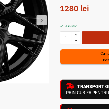
1280
lei
4 în stoc
Cump
înc
TRANSPORT G
PRIN CURIER PENTRU