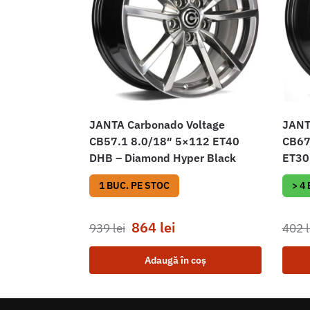
JANTA Carbonado Voltage
JANT
CB57.1 8.0/18″ 5×112 ET40
CB67
DHB – Diamond Hyper Black
ET30 
1 BUC. PE STOC
> 4
864
lei
939
lei
402
l
Adaugă în coș