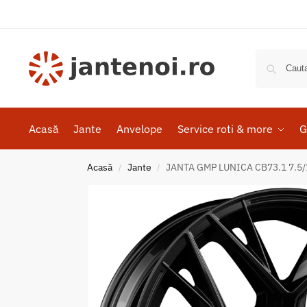
Acasă
Jante
Anvelope
Service roti & more
G
Acasă
Jante
JANTA GMP LUNICA CB73.1 7.5/1
/
/