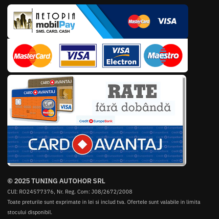
© 2025 TUNING AUTOHOR SRL
CUI: RO24577376, Nr. Reg. Com: J08/2672/2008
Toate preturile sunt exprimate in lei si includ tva. Ofertele sunt valabile in limita
stocului disponibil.