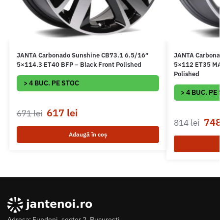
JANTA Carbonado Sunshine CB73.1 6.5/16″
JANTA Carbona
5×114.3 ET40 BFP – Black Front Polished
5×112 ET35 MAF
Polished
> 4 BUC. PE STOC
> 4 BUC. PE
617
lei
671
lei
74
814
lei
Adaugă în coș
Adresa: Fundeni, sector 2, Bucuresti