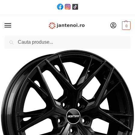
0
Cautare
Acasă
Jante
JANTA GMP LUNICA CB73.1 8.5/20 5×108 ET42 Black
/
/