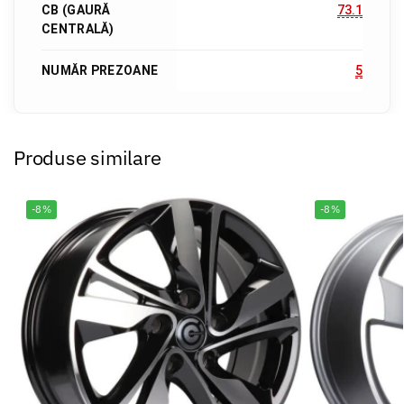
CB (GAURĂ
73.1
CENTRALĂ)
NUMĂR PREZOANE
5
Produse similare
-8%
-8%