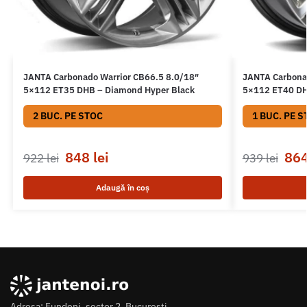
JANTA Carbonado Warrior CB66.5 8.0/18″
JANTA Carbona
5×112 ET35 DHB – Diamond Hyper Black
5×112 ET40 DH
2 BUC. PE STOC
1 BUC. PE S
848
lei
86
922
lei
939
lei
Adaugă în coș
Adresa: Fundeni, sector 2, Bucuresti