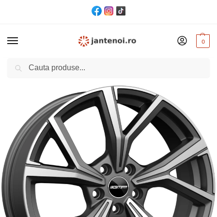
0
Cautare
Acasă
Jante
JANTA GMP MENTOR CB57.1 7.5/18 5×100 ET38 Matt anthracite polished
/
/