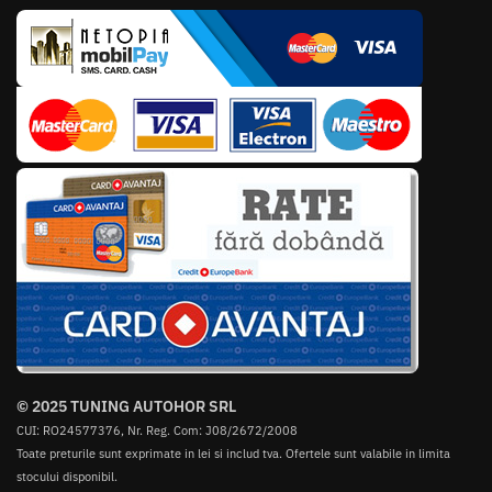
© 2025 TUNING AUTOHOR SRL
CUI: RO24577376, Nr. Reg. Com: J08/2672/2008
Toate preturile sunt exprimate in lei si includ tva. Ofertele sunt valabile in limita
stocului disponibil.