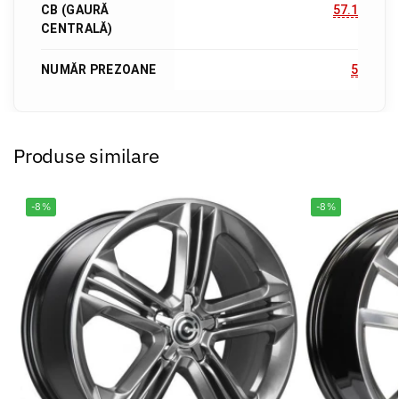
CB (GAURĂ
57.1
CENTRALĂ)
NUMĂR PREZOANE
5
Produse similare
-8%
-8%