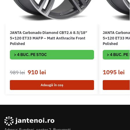
JANTA Carbonado Diamond CB72.6 8.5/18″
JANTA Carbona
5×120 ET33 MAFP – Matt Anthracite Front
5×120 ET33 MAF
Polished
Polished
> 4 BUC. PE STOC
> 4 BUC. PE
910
lei
1095
lei
989
lei
Adaugă în coș
Adresa: Fundeni, sector 2, Bucuresti