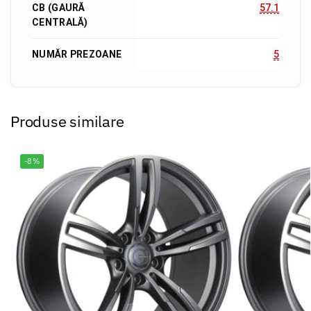
CB (GAURĂ
57.1
CENTRALĂ)
NUMĂR PREZOANE
5
Produse similare
-8%