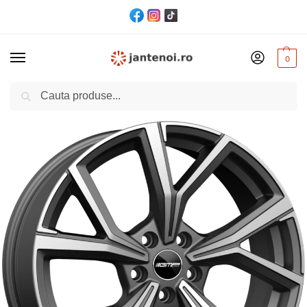
0
Cautare
Acasă
Jante
JANTA GMP MENTOR CB57.1 8/19 5×112 ET45 Matt anthracite polished
/
/