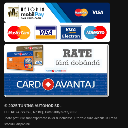
© 2025 TUNING AUTOHOR SRL
CUI: RO24577376, Nr. Reg. Com: J08/2672/2008
Toate preturile sunt exprimate in lei si includ tva. Ofertele sunt valabile in limita
stocului disponibil.