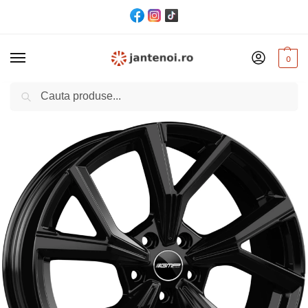
0
Cautare
Acasă
Jante
JANTA GMP MENTOR CB66.5 9/20 5×112 ET42 Black
/
/