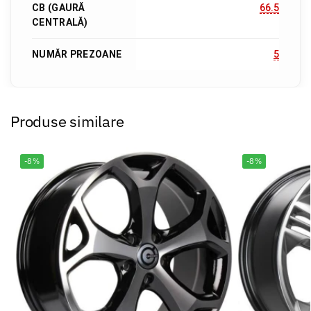
CB (GAURĂ
66.5
CENTRALĂ)
NUMĂR PREZOANE
5
Produse similare
-8%
-8%