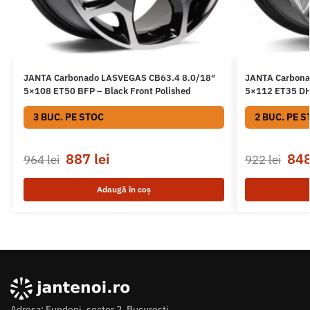
JANTA Carbonado LASVEGAS CB63.4 8.0/18″
JANTA Carbona
5×108 ET50 BFP – Black Front Polished
5×112 ET35 DH
3 BUC. PE STOC
2 BUC. PE S
887
lei
84
964
lei
922
lei
Adaugă în coș
Adresa: Fundeni, sector 2, Bucuresti