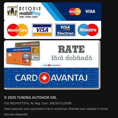
© 2025 TUNING AUTOHOR SRL
CUI: RO24577376, Nr. Reg. Com: J08/2672/2008
Toate preturile sunt exprimate in lei si includ tva. Ofertele sunt valabile in limita
stocului disponibil.