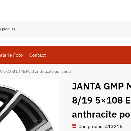
alerie Foto
Contact
5×108 ET45 Matt anthracite polished
JANTA GMP 
8/19 5×108 E
anthracite po
Cod produs: 413216