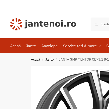
Acasă
Jante
Anvelope
Service roti & more
G
Acasă
Jante
JANTA GMP MENTOR CB73.1 8/19 
/
/