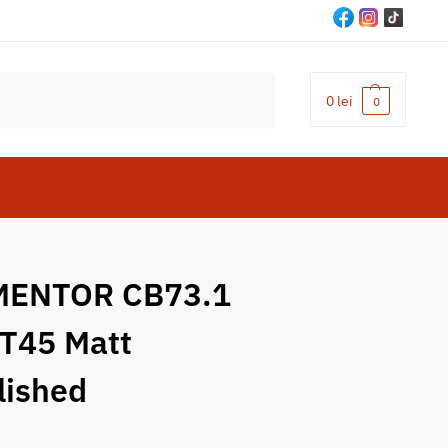
Cautare
0
lei
0
MENTOR CB73.1
T45 Matt
lished