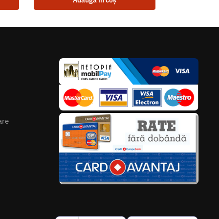
Adaugă în coș
are