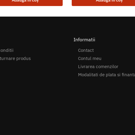
Adaugă în coș
Adaugă în coș
Informatii
onditii
Contact
turnare produs
Contul meu
Livrarea comenzilor
Modalitati de plata si finant