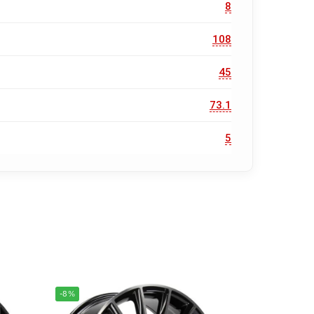
8
108
45
73.1
5
-8%