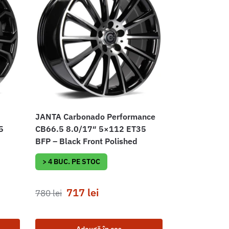
JANTA Carbonado Performance
5
CB66.5 8.0/17″ 5×112 ET35
BFP – Black Front Polished
> 4 BUC. PE STOC
717
lei
780
lei