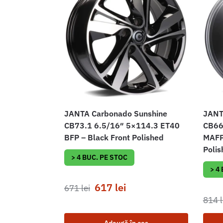
JANTA Carbonado Sunshine
JANT
CB73.1 6.5/16″ 5×114.3 ET40
CB66
BFP – Black Front Polished
MAFP 
Polis
> 4 BUC. PE STOC
> 4
617
lei
671
lei
814
l