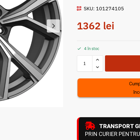
SKU: 101274105
1362
lei
4 în stoc
Cump
înc
TRANSPORT G
PRIN CURIER PENTRU