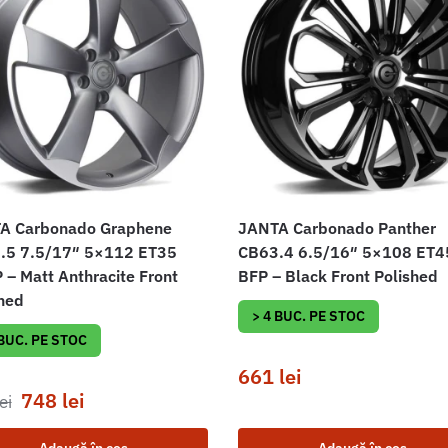
A Carbonado Graphene
JANTA Carbonado Panther
.5 7.5/17″ 5×112 ET35
CB63.4 6.5/16″ 5×108 ET4
– Matt Anthracite Front
BFP – Black Front Polished
hed
> 4 BUC. PE STOC
 BUC. PE STOC
661
lei
748
lei
ei