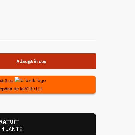
Adaugă în coș
ără cu
epând de la 51.80 LEI
RATUIT
 4 JANTE