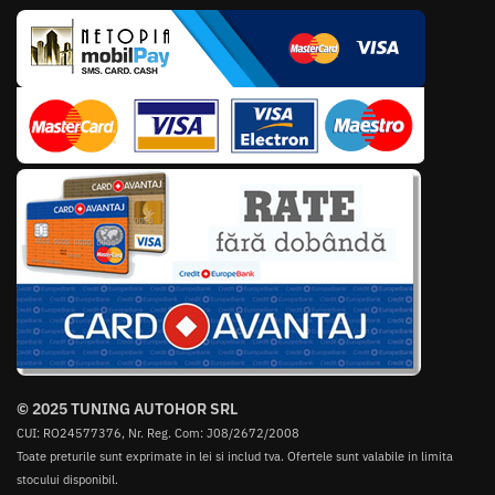
© 2025 TUNING AUTOHOR SRL
CUI: RO24577376, Nr. Reg. Com: J08/2672/2008
Toate preturile sunt exprimate in lei si includ tva. Ofertele sunt valabile in limita
stocului disponibil.