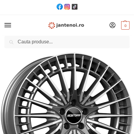
0
Cautare
Acasă
Jante
JANTA GMP QSTAR CB66.6 8/18 5×112 ET50 Anthracite polished
/
/