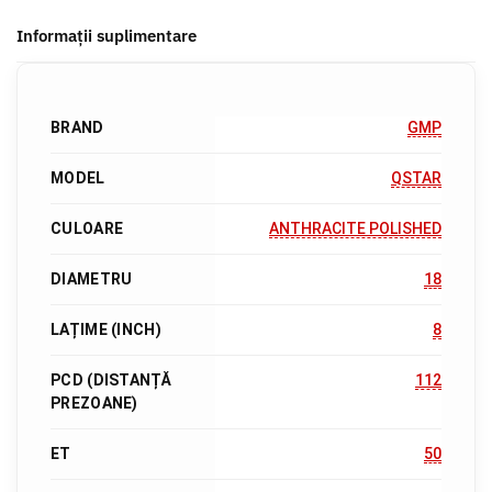
Informații suplimentare
BRAND
GMP
MODEL
QSTAR
CULOARE
ANTHRACITE POLISHED
DIAMETRU
18
LAȚIME (INCH)
8
PCD (DISTANȚĂ
112
PREZOANE)
ET
50