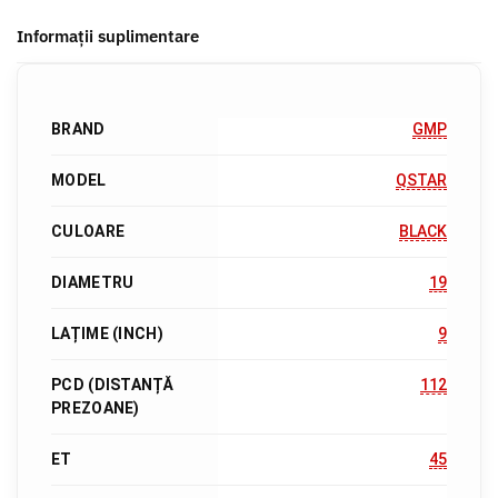
Informații suplimentare
BRAND
GMP
MODEL
QSTAR
CULOARE
BLACK
DIAMETRU
19
LAȚIME (INCH)
9
PCD (DISTANȚĂ
112
PREZOANE)
ET
45