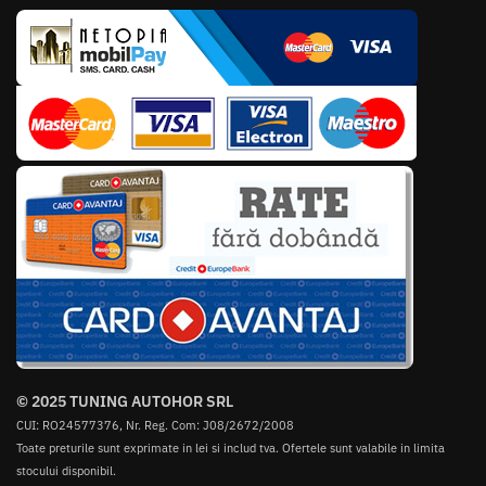
© 2025 TUNING AUTOHOR SRL
CUI: RO24577376, Nr. Reg. Com: J08/2672/2008
Toate preturile sunt exprimate in lei si includ tva. Ofertele sunt valabile in limita
stocului disponibil.