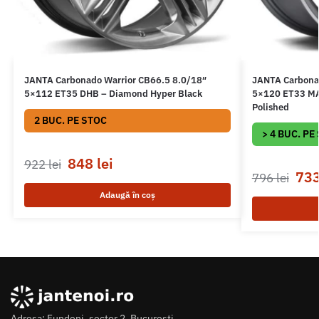
JANTA Carbonado Warrior CB66.5 8.0/18″
JANTA Carbona
5×112 ET35 DHB – Diamond Hyper Black
5×120 ET33 MAF
Polished
2 BUC. PE STOC
> 4 BUC. PE
848
lei
922
lei
73
796
lei
Adaugă în coș
Adresa: Fundeni, sector 2, Bucuresti