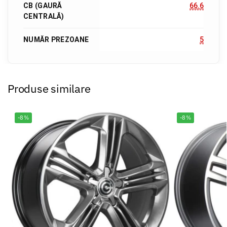
CB (GAURĂ
66.6
CENTRALĂ)
NUMĂR PREZOANE
5
Produse similare
-8%
-8%