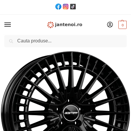
0
Cautare
Acasă
Jante
JANTA GMP QSTAR CB66.6 9/19 5×112 ET45 Black
/
/