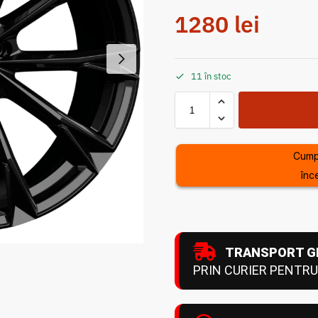
1280
lei
11 în stoc
Cump
înc
TRANSPORT G
PRIN CURIER PENTRU