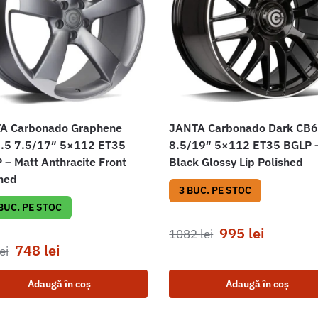
A Carbonado Graphene
JANTA Carbonado Dark CB6
.5 7.5/17″ 5×112 ET35
8.5/19″ 5×112 ET35 BGLP 
– Matt Anthracite Front
Black Glossy Lip Polished
hed
3 BUC. PE STOC
 BUC. PE STOC
995
lei
1082
lei
748
lei
ei
Adaugă în coș
Adaugă în coș