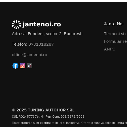
Jante Noi
Termeni si c
Adresa: Fundeni, sector 2, Bucuresti
Formular re
Telefon:
0731318287
ANPC
office@jantenoi.ro
© 2025 TUNING AUTOHOR SRL
CUI: RO24577376, Nr. Reg. Com: J08/2672/2008
Toate preturile sunt exprimate in lei si includ tva. Ofertele sunt valabile in limita s