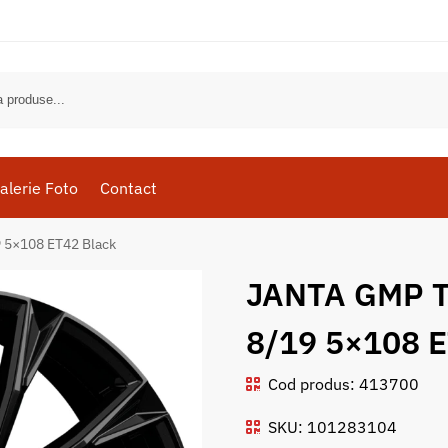
alerie Foto
Contact
 5×108 ET42 Black
JANTA GMP T
8/19 5×108 E
Cod produs: 413700
SKU: 101283104