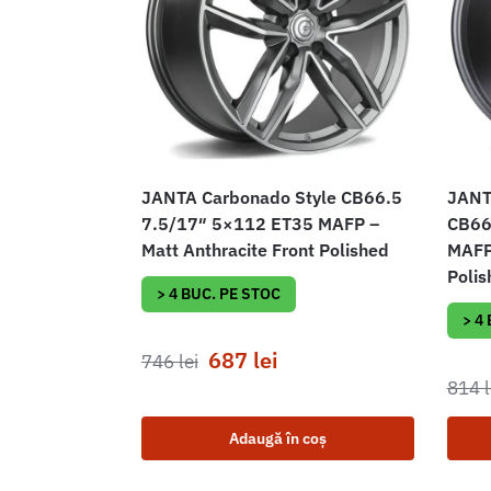
JANTA Carbonado Style CB66.5
JANT
7.5/17″ 5×112 ET35 MAFP –
CB66
Matt Anthracite Front Polished
MAFP 
Polis
> 4 BUC. PE STOC
> 4
687
lei
746
lei
814
l
Adaugă în coș