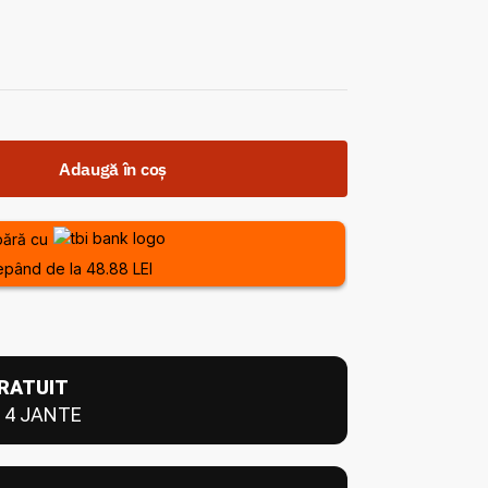
Adaugă în coș
ără cu
epând de la 48.88 LEI
RATUIT
 4 JANTE