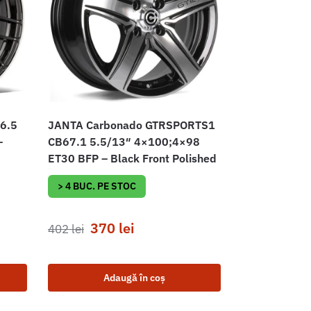
6.5
JANTA Carbonado GTRSPORTS1
–
CB67.1 5.5/13″ 4×100;4×98
ET30 BFP – Black Front Polished
> 4 BUC. PE STOC
370
lei
402
lei
Adaugă în coș