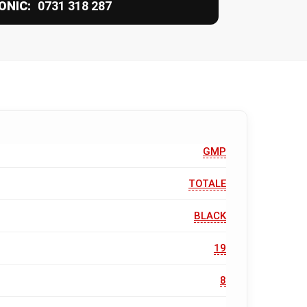
ONIC:
0731 318 287
GMP
TOTALE
BLACK
19
8