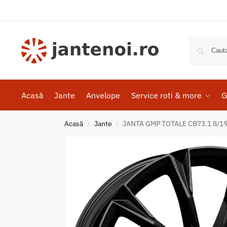
Acasă
Jante
Anvelope
Service roti & more
G
Acasă
Jante
JANTA GMP TOTALE CB73.1 8/19
/
/