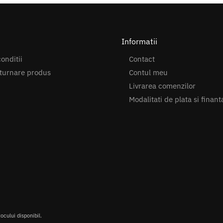
Informatii
onditii
Contact
turnare produs
Contul meu
Livrarea comenzilor
Modalitati de plata si finant
tocului disponibil.