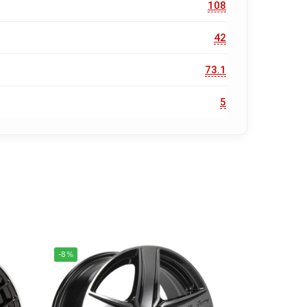
108
42
73.1
5
-8%