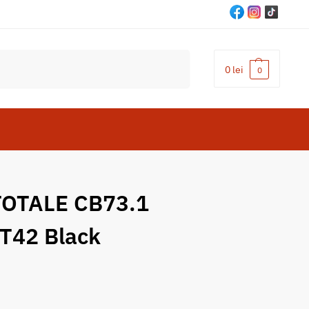
Cautare
0
lei
0
OTALE CB73.1
T42 Black