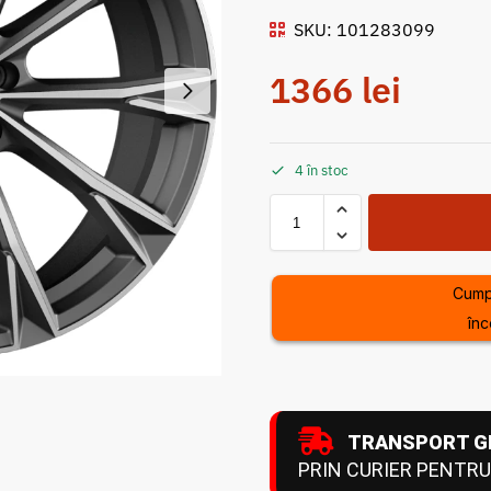
SKU: 101283099
1366
lei
4 în stoc
Cump
înc
TRANSPORT G
PRIN CURIER PENTRU