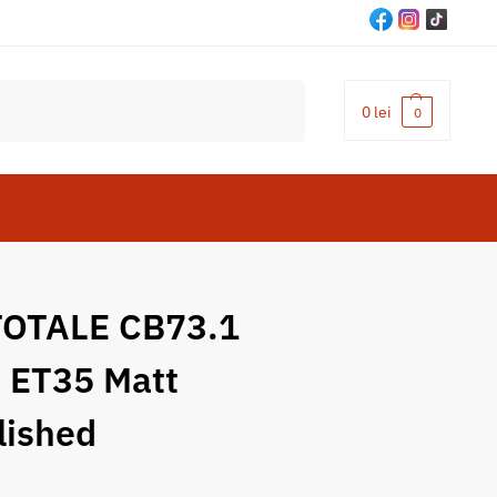
Cautare
0
lei
0
OTALE CB73.1
 ET35 Matt
lished