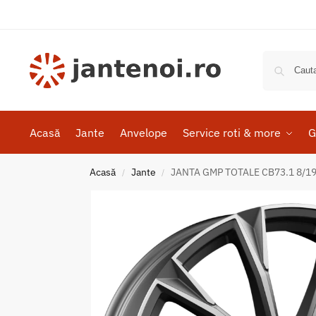
Acasă
Jante
Anvelope
Service roti & more
G
Acasă
Jante
JANTA GMP TOTALE CB73.1 8/19 5
/
/