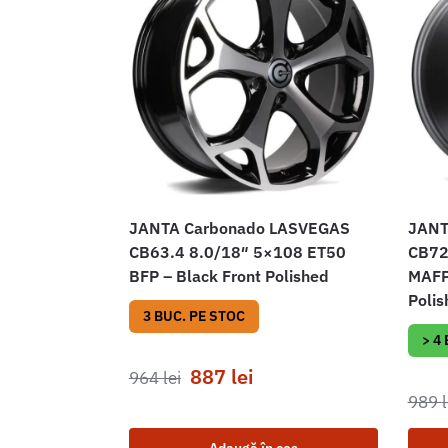
JANTA Carbonado LASVEGAS
JANT
CB63.4 8.0/18″ 5×108 ET50
CB72
BFP – Black Front Polished
MAFP 
Polis
3 BUC. PE STOC
> 4
887
lei
964
lei
989
l