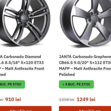
A Carbonado Diamond
JANTA Carbonado Graphen
.6 8.5/18″ 5×120 ET33
CB66.5 9.0/20″ 5×112 ET3
– Matt Anthracite Front
MAFP – Matt Anthracite Fro
hed
Polished
 BUC. PE STOC
> 4 BUC. PE STOC
910
lei
1249
lei
ei
1358
lei