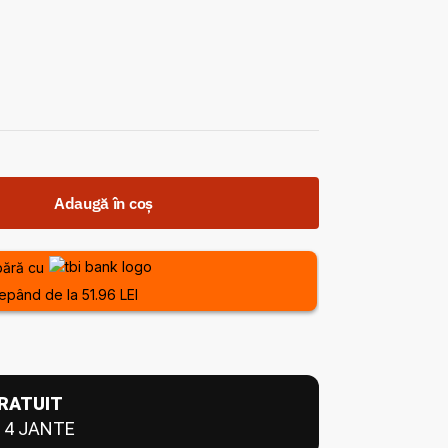
Adaugă în coș
ără cu
epând de la 51.96 LEI
RATUIT
 4 JANTE