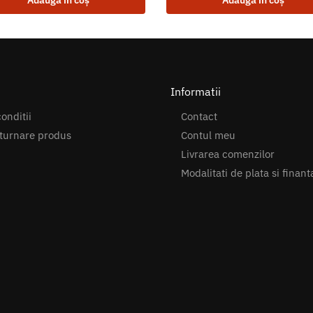
Adaugă în coș
Adaugă în coș
Informatii
onditii
Contact
turnare produs
Contul meu
Livrarea comenzilor
Modalitati de plata si finant