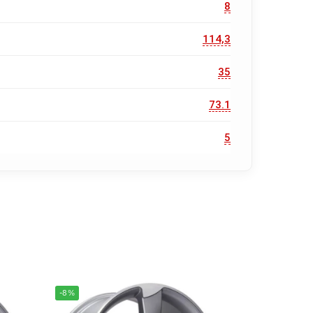
8
114,3
35
73.1
5
-8%