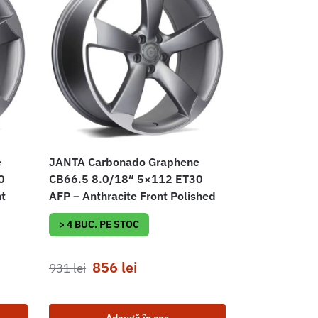
e
JANTA Carbonado Graphene
0
CB66.5 8.0/18″ 5×112 ET30
nt
AFP – Anthracite Front Polished
> 4 BUC. PE STOC
856
lei
931
lei