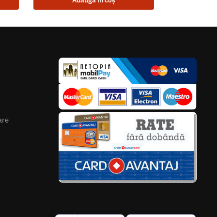
Adaugă în coș
are