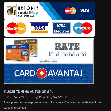
© 2025 TUNING AUTOHOR SRL
CUI: RO24577376, Nr. Reg. Com: J08/2672/2008
Toate preturile sunt exprimate in lei si includ tva. Ofertele sunt valabile in limita
stocului disponibil.