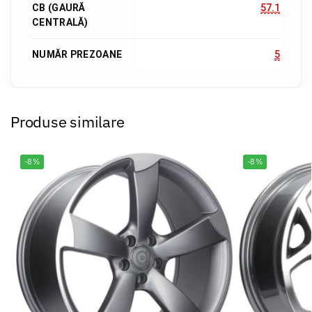
CB (GAURĂ
57.1
CENTRALĂ)
NUMĂR PREZOANE
5
Produse similare
-8%
-8%