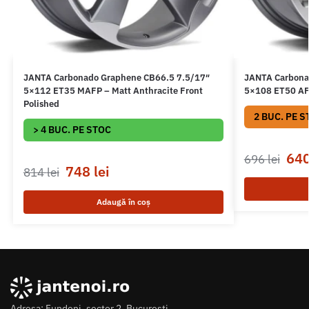
JANTA Carbonado Graphene CB66.5 7.5/17″
JANTA Carbona
5×112 ET35 MAFP – Matt Anthracite Front
5×108 ET50 AFP
Polished
2 BUC. PE S
> 4 BUC. PE STOC
64
696
lei
748
lei
814
lei
Adaugă în coș
Adresa: Fundeni, sector 2, Bucuresti