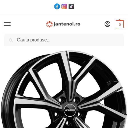
0
Cautare
Acasă
Jante
JANTA GMP MENTOR CB57.1 7.5/19 5×100 ET38 Black polished
/
/