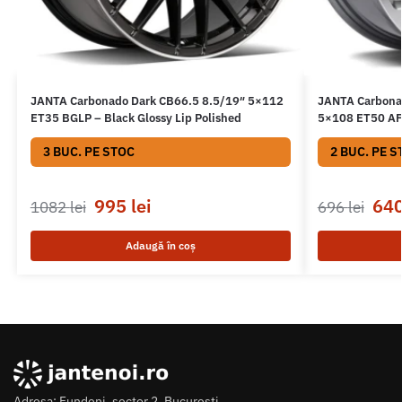
JANTA Carbonado Dark CB66.5 8.5/19″ 5×112
JANTA Carbona
ET35 BGLP – Black Glossy Lip Polished
5×108 ET50 AFP
3 BUC. PE STOC
2 BUC. PE S
995
lei
64
1082
lei
696
lei
Adaugă în coș
Adresa: Fundeni, sector 2, Bucuresti