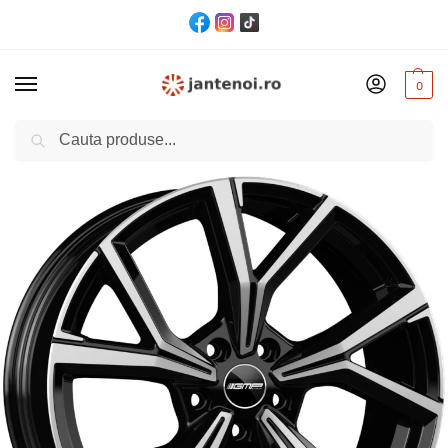
0
Cautare
Acasă
Jante
JANTA GMP MENTOR CB73.1 8/19 5×114,3 ET35 Black polished
/
/