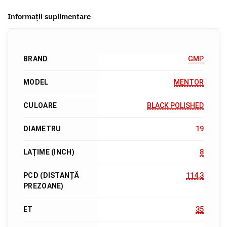
Informații suplimentare
BRAND
GMP
MODEL
MENTOR
CULOARE
BLACK POLISHED
DIAMETRU
19
LAȚIME (INCH)
8
PCD (DISTANȚĂ
114,3
PREZOANE)
ET
35