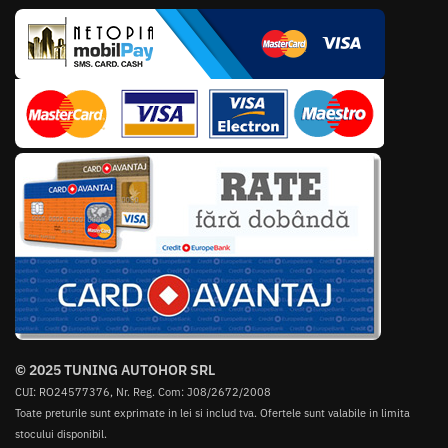
© 2025 TUNING AUTOHOR SRL
CUI: RO24577376, Nr. Reg. Com: J08/2672/2008
Toate preturile sunt exprimate in lei si includ tva. Ofertele sunt valabile in limita
stocului disponibil.