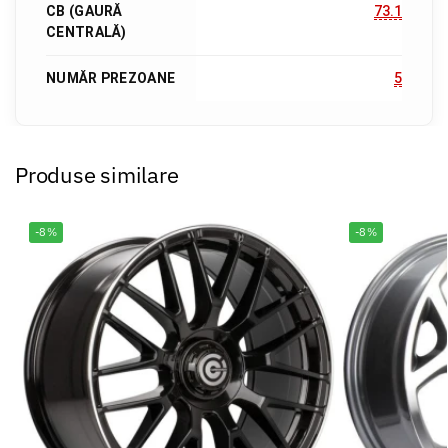
CB (GAURĂ
73.1
CENTRALĂ)
NUMĂR PREZOANE
5
Produse similare
-8%
-8%