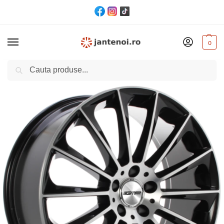
0
Cautare
Acasă
Jante
JANTA GMP STELLAR CB66.6 8/19 5×112 ET35 Black polished
/
/