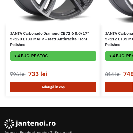
JANTA Carbonado Diamond CB72.6 8.0/17″
JANTA Carbona
5×120 ET33 MAFP – Matt Anthracite Front
5×112 ET35 MAF
Polished
Polished
> 4 BUC. PE STOC
> 4 BUC. PE
733
lei
74
796
lei
814
lei
Adaugă în coș
Adresa: Fundeni, sector 2, Bucuresti