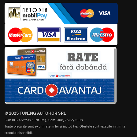
© 2025 TUNING AUTOHOR SRL
CUI: RO24577376, Nr. Reg. Com: J08/2672/2008
Toate preturile sunt exprimate in lei si includ tva. Ofertele sunt valabile in limita
stocului disponibil.