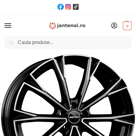
0
Cautare
Acasă
Jante
JANTA GMP TOTALE CB63.4 9.5/21 5×108 ET54 Black polished
/
/