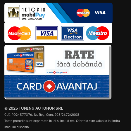
© 2025 TUNING AUTOHOR SRL
CUI: RO24577376, Nr. Reg. Com: J08/2672/2008
Toate preturile sunt exprimate in lei si includ tva. Ofertele sunt valabile in limita
stocului disponibil.