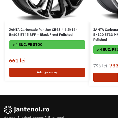
JANTA Carbonado Panther CB63.4 6.5/16″
JANTA Carbona
5×108 ET45 BFP – Black Front Polished
5×120 ET33 MAF
Polished
> 4 BUC. PE STOC
> 4 BUC. PE
661
lei
73
796
lei
Adaugă în coș
Adresa: Fundeni, sector 2, Bucuresti