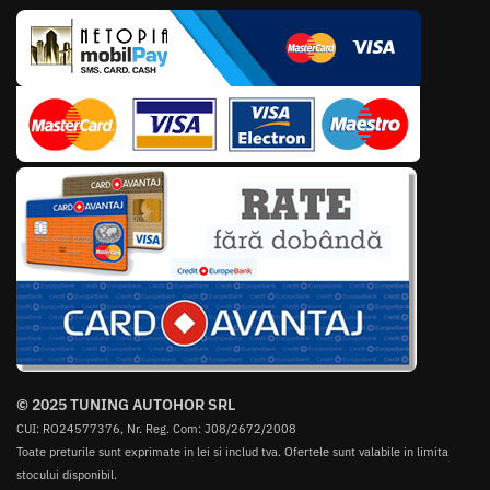
© 2025 TUNING AUTOHOR SRL
CUI: RO24577376, Nr. Reg. Com: J08/2672/2008
Toate preturile sunt exprimate in lei si includ tva. Ofertele sunt valabile in limita
stocului disponibil.