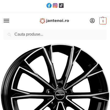
0
Cautare
Acasă
Jante
JANTA GMP TOTALE CB73.1 8/19 5×114,3 ET45 Black polished
/
/