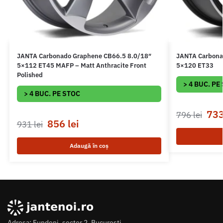
JANTA Carbonado Graphene CB66.5 8.0/18″
JANTA Carbona
5×112 ET45 MAFP – Matt Anthracite Front
5×120 ET33
Polished
> 4 BUC. PE
> 4 BUC. PE STOC
73
796
lei
856
lei
931
lei
Adaugă în coș
Adresa: Fundeni, sector 2, Bucuresti