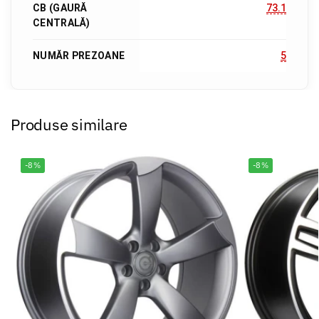
CB (GAURĂ
73.1
CENTRALĂ)
NUMĂR PREZOANE
5
Produse similare
-8%
-8%