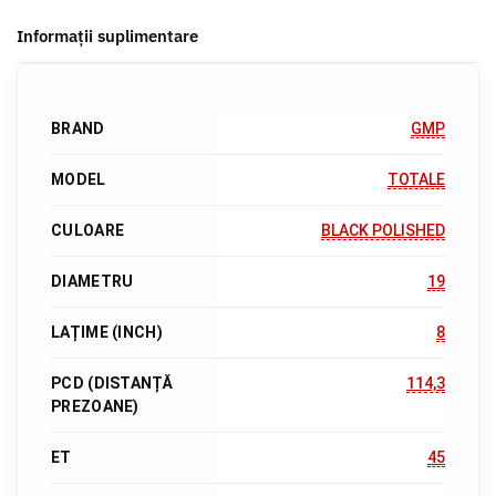
Informații suplimentare
BRAND
GMP
MODEL
TOTALE
CULOARE
BLACK POLISHED
DIAMETRU
19
LAȚIME (INCH)
8
PCD (DISTANȚĂ
114,3
PREZOANE)
ET
45