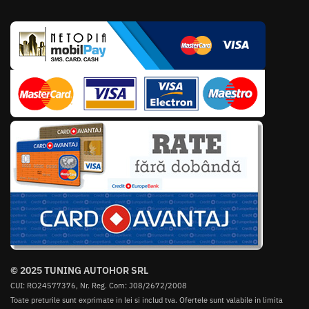
© 2025 TUNING AUTOHOR SRL
CUI: RO24577376, Nr. Reg. Com: J08/2672/2008
Toate preturile sunt exprimate in lei si includ tva. Ofertele sunt valabile in limita