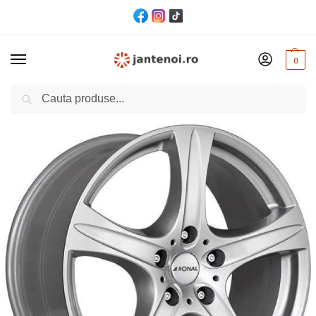
0
Cautare
Acasă
Jante
JANTA Ronal R55 CB65.1 7.5/17″ 5×120 ET55 CS – Kristallsilber
/
/