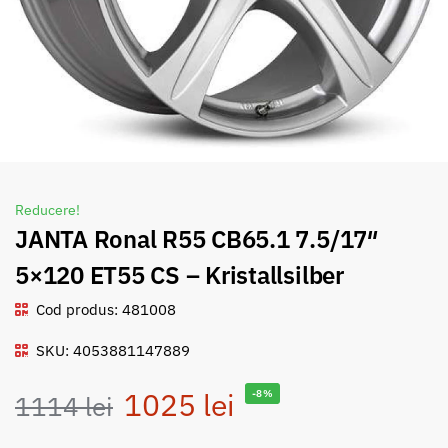
Reducere!
JANTA Ronal R55 CB65.1 7.5/17″
5×120 ET55 CS – Kristallsilber
Cod produs: 481008
SKU: 4053881147889
1025
lei
-8%
1114
lei