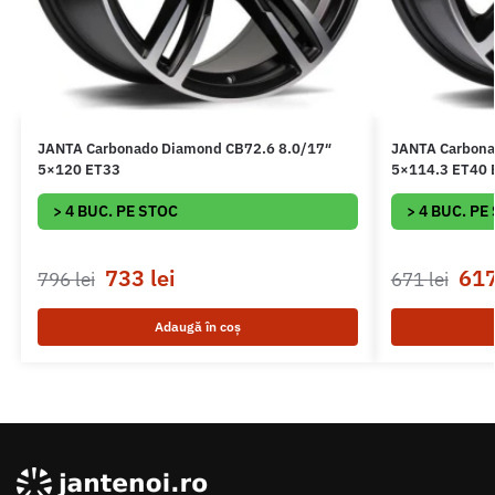
JANTA Carbonado Diamond CB72.6 8.0/17″
JANTA Carbona
5×120 ET33
5×114.3 ET40 B
> 4 BUC. PE STOC
> 4 BUC. PE
733
lei
61
796
lei
671
lei
Adaugă în coș