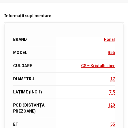
Informații suplimentare
BRAND
Ronal
MODEL
R55
CULOARE
CS – Kristallsilber
DIAMETRU
17
LAȚIME (INCH)
7.5
PCD (DISTANȚĂ
120
PREZOANE)
ET
55