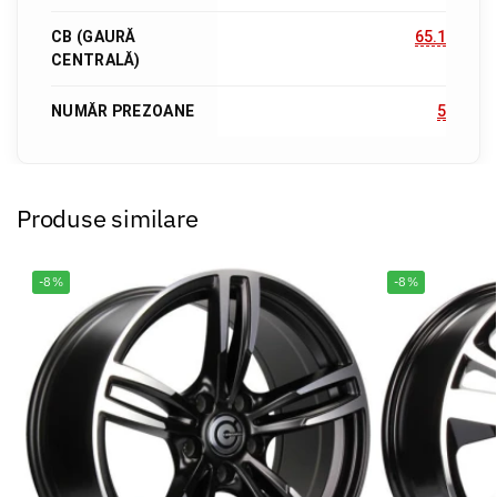
CB (GAURĂ
65.1
CENTRALĂ)
NUMĂR PREZOANE
5
Produse similare
-8%
-8%