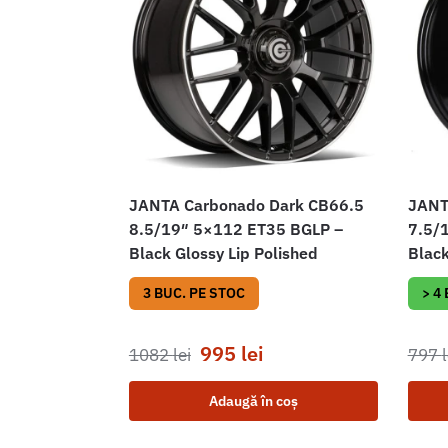
JANTA Carbonado Dark CB66.5
JANT
8.5/19″ 5×112 ET35 BGLP –
7.5/
Black Glossy Lip Polished
Black
3 BUC. PE STOC
> 4
995
lei
1082
lei
797
l
Adaugă în coș