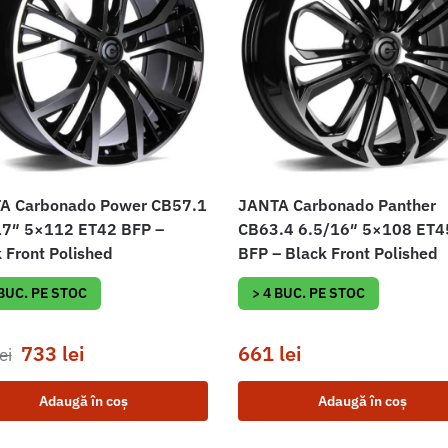
A Carbonado Power CB57.1
JANTA Carbonado Panther
17″ 5×112 ET42 BFP –
CB63.4 6.5/16″ 5×108 ET4
 Front Polished
BFP – Black Front Polished
 BUC. PE STOC
> 4 BUC. PE STOC
733
lei
661
lei
ei
Adaugă în coș
Adaugă în coș