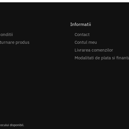
Informatii
onditii
Contact
turnare produs
Contul meu
Livrarea comenzilor
Modalitati de plata si finant
tocului disponibil.