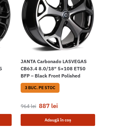
JANTA Carbonado LASVEGAS
5
CB63.4 8.0/18″ 5×108 ET50
BFP – Black Front Polished
3 BUC. PE STOC
887
lei
964
lei
Adaugă în coș