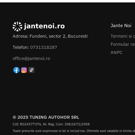
Jante Noi
Termeni si c
Adresa: Fundeni, sector 2, Bucuresti
Formular re
Telefon:
0731318287
ANPC
office@jantenoi.ro
© 2025 TUNING AUTOHOR SRL
CUI: RO24577376, Nr. Reg. Com: J08/2672/2008
Toate preturile sunt exprimate in lei si includ tva. Ofertele sunt valabile in limita s