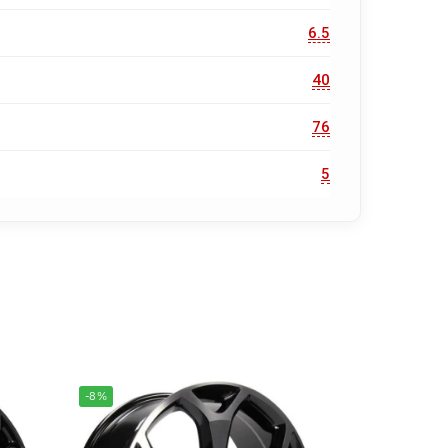
6.5
40
76
5
-8%