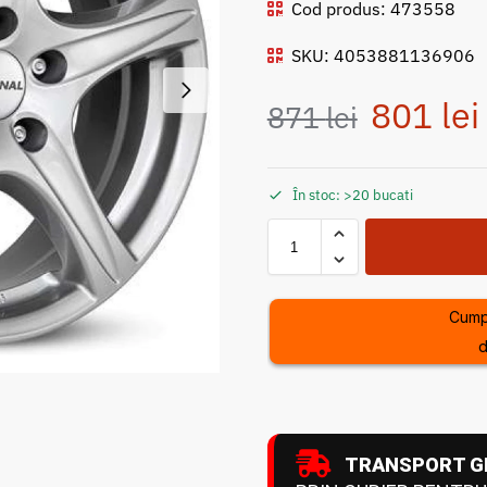
Cod produs: 473558
SKU: 4053881136906
801
lei
871
lei
În stoc: >20 bucati
Cump
d
TRANSPORT G