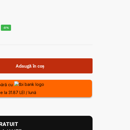
-8%
Adaugă în coș
ără cu
e la 31.87 LEI / lună
RATUIT