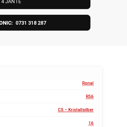
 4 JANTE
ONIC:
0731 318 287
Ronal
R56
CS – Kristallsilber
16