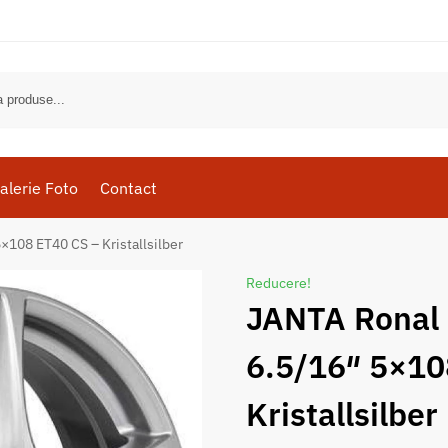
alerie Foto
Contact
108 ET40 CS – Kristallsilber
Reducere!
JANTA Ronal
6.5/16″ 5×10
Kristallsilber