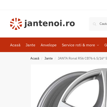
Acasă
Jante
Anvelope
Service roti & more
G
Acasă
Jante
JANTA Ronal R56 CB76 6.5/16″ 5×
/
/