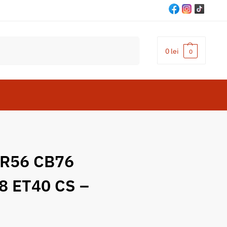
Cautare
0
lei
0
 R56 CB76
8 ET40 CS –