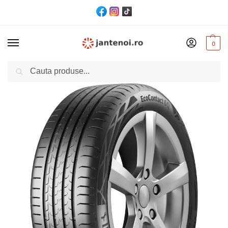
0
Cautare
Acasă
Anvelope
ANVELOPA VARA CONTINENTAL ECOCONTACT 6 Q 255/45 R19 100T
/
/