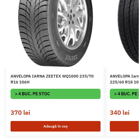
ANVELOPA IARNA ZEETEX WQ1000 235/70
ANVELOPA Iar
R16 106H
225/60 R18 1
> 4 BUC. PE STOC
> 4 BUC. PE
370
lei
340
lei
Adaugă în coș