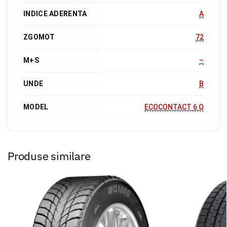
INDICE ADERENTA
A
ZGOMOT
72
M+S
–
UNDE
B
MODEL
ECOCONTACT 6 Q
Produse similare