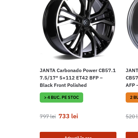
JANTA Carbonado Power CB57.1
JANT
7.5/17″ 5×112 ET42 BFP –
CB57
Black Front Polished
AFP –
> 4 BUC. PE STOC
2 B
733
lei
797
lei
520
l