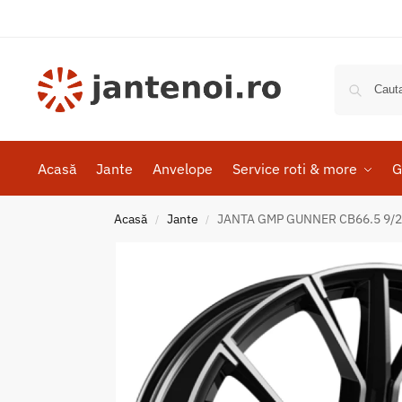
Acasă
Jante
Anvelope
Service roti & more
G
Acasă
Jante
JANTA GMP GUNNER CB66.5 9/21
/
/