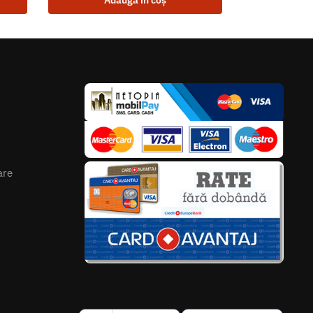
Adaugă în coș
are