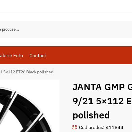
alerie Foto
Contact
 5×112 ET26 Black polished
JANTA GMP 
9/21 5×112 E
polished
Cod produs: 411844