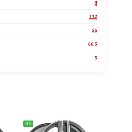
9
112
26
66.5
5
-8%