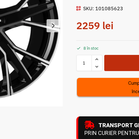
SKU: 101085623
2259
lei
8 în stoc
Cump
înc
TRANSPORT G
PRIN CURIER PENTRU