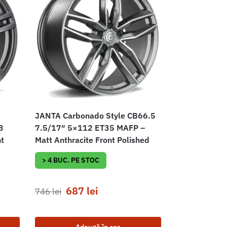
JANTA Carbonado Style CB66.5
3
7.5/17″ 5×112 ET35 MAFP –
nt
Matt Anthracite Front Polished
> 4 BUC. PE STOC
687
lei
746
lei