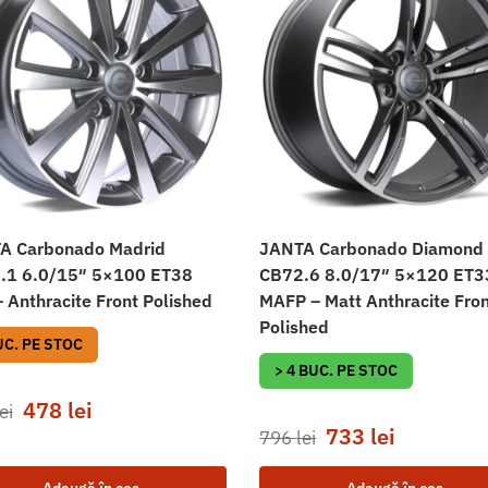
A Carbonado Madrid
JANTA Carbonado Diamond
.1 6.0/15″ 5×100 ET38
CB72.6 8.0/17″ 5×120 ET3
 Anthracite Front Polished
MAFP – Matt Anthracite Fro
Polished
UC. PE STOC
> 4 BUC. PE STOC
478
lei
ei
733
lei
796
lei