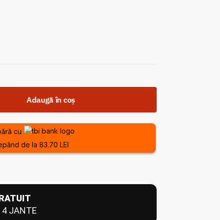
Adaugă în coș
ără cu
epând de la 83.70 LEI
RATUIT
 4 JANTE