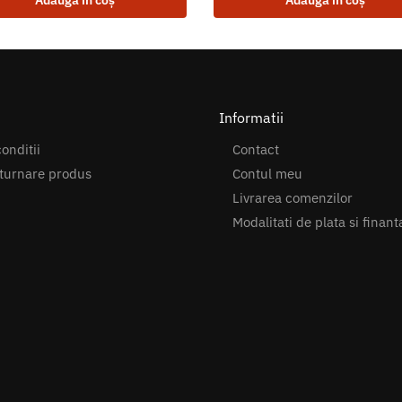
Adaugă în coș
Adaugă în coș
Informatii
onditii
Contact
turnare produs
Contul meu
Livrarea comenzilor
Modalitati de plata si finant