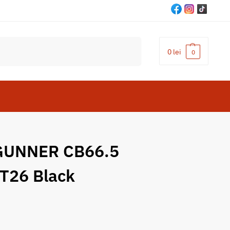
Cautare
0
lei
0
GUNNER CB66.5
T26 Black